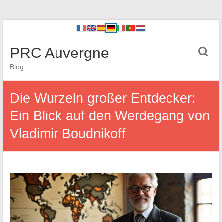
PRC Auvergne
Blog
Die Wurzeln großer Entdecker:
Ein Blick auf den Werdegang von
Vladimir Boudnikoff