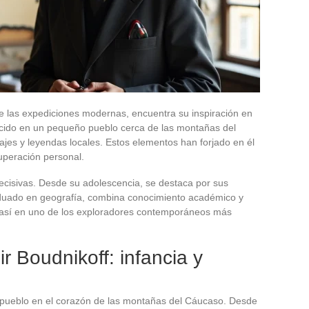
de las expediciones modernas, encuentra su inspiración en
Nacido en un pequeño pueblo cerca de las montañas del
ajes y leyendas locales. Estos elementos han forjado en él
uperación personal.
ecisivas. Desde su adolescencia, se destaca por sus
aduado en geografía, combina conocimiento académico y
e así en uno de los exploradores contemporáneos más
ir Boudnikoff: infancia y
 pueblo en el corazón de las montañas del Cáucaso. Desde