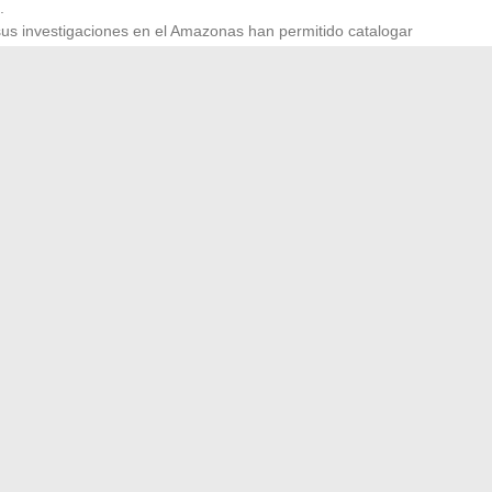
.
us investigaciones en el Amazonas han permitido catalogar
cidas, contribuyendo así a la preservación de este frágil
royectos con las poblaciones indígenas para promover
on el medio ambiente.
van más allá del ámbito científico. Ha integrado las
trabajos, lo que lo convierte en un pionero en el enfoque
vas han servido a menudo de modelo para otros
 conducir: los recursos indispensables en línea
llado del rendimiento de los equipos de fútbol españoles
→