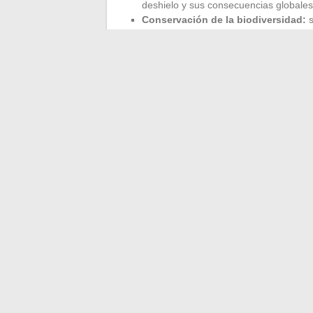
deshielo y sus consecuencias globales
Conservación de la biodiversidad:
s
varias especies hasta entonces descono
ecosistema.
Iniciativas locales:
ha desarrollado p
prácticas sostenibles y respetuosas c
Las contribuciones de Vladimir Boudnikoff 
dimensiones sociales y culturales en sus 
holístico de la exploración. Sus iniciati
investigadores y exploradores.
←
Preparación óptima para el examen de
Análisis deta