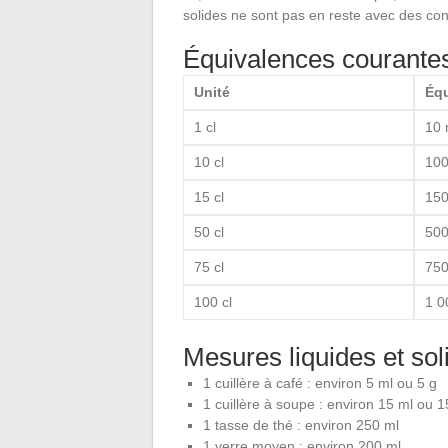
solides ne sont pas en reste avec des con
Équivalences courante
Unité
Équ
1 cl
10 
10 cl
100
15 cl
150
50 cl
500
75 cl
750
100 cl
1 0
Mesures liquides et sol
1 cuillère à café : environ 5 ml ou 5 g
1 cuillère à soupe : environ 15 ml ou 1
1 tasse de thé : environ 250 ml
1 verre moyen : environ 200 ml