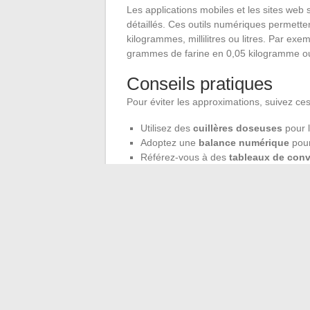
Les applications mobiles et les sites web
détaillés. Ces outils numériques permette
kilogrammes, millilitres ou litres. Par ex
grammes de farine en 0,05 kilogramme ou 0,
Conseils pratiques
Pour éviter les approximations, suivez ces
Utilisez des
cuillères doseuses
pour l
Adoptez une
balance numérique
pour
Référez-vous à des
tableaux de con
Celsius et Fahrenheit.
Par exemple, la conversion des températur
Convertir 180° Celsius en 350° Fahrenheit
des sites de référence pour ces conversio
gallon américain, ce qui est utile pour le
En appliquant ces astuces et en utilisant 
deviennent simples et précises.