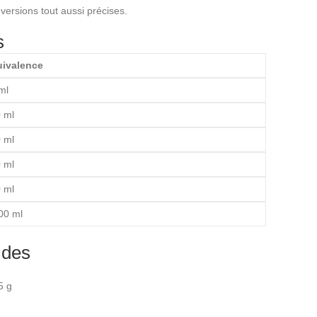
versions tout aussi précises.
s
ivalence
ml
 ml
 ml
 ml
 ml
00 ml
ides
5 g