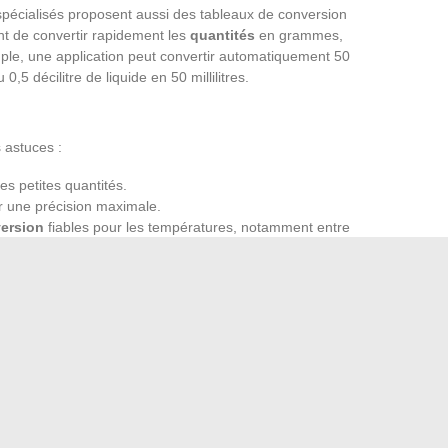
 spécialisés proposent aussi des tableaux de conversion
nt de convertir rapidement les
quantités
en grammes,
emple, une application peut convertir automatiquement 50
5 décilitre de liquide en 50 millilitres.
 astuces :
es petites quantités.
 une précision maximale.
version
fiables pour les températures, notamment entre
es est souvent nécessaire en pâtisserie internationale.
 est une opération courante. Utilisez des applications ou
ns. De même, pour les liquides, 1 litre équivaut à 0,26
s recettes anglo-saxonnes.
les outils adéquats, les conversions de mesures en cuisine