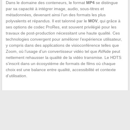
Dans le domaine des conteneurs, le format
MP4
se distingue
par sa capacité à intégrer image, audio, sous-titres et
métadonnées, devenant ainsi l’un des formats les plus
polyvalents et répandus. Il est talonné par le
MOV
, qui grâce à
ses options de codec ProRes, est souvent privilégié pour les
travaux de post-production nécessitant une haute qualité. Ces
technologies convergent pour améliorer l’expérience utilisateur,
y compris dans des applications de visioconférence telles que
Zoom, où l’usage d’un convertisseur vidéo tel que AVAide peut
nettement rehausser la qualité de la vidéo transmise. Le HDTS
s’inscrit dans un écosystème de formats de films où chaque
choix est une balance entre qualité, accessibilité et contexte
d’utilisation.
←
Le guide ultime pour trouver le meilleur site de vente
d’iPhone reconditionné
Protégez votre smartphone : les menaces malveillantes les
plus courantes et comment s’en prémunir
→