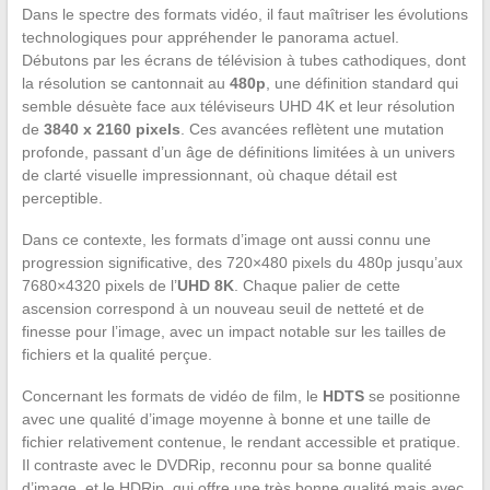
Dans le spectre des formats vidéo, il faut maîtriser les évolutions
technologiques pour appréhender le panorama actuel.
Débutons par les écrans de télévision à tubes cathodiques, dont
la résolution se cantonnait au
480p
, une définition standard qui
semble désuète face aux téléviseurs UHD 4K et leur résolution
de
3840 x 2160 pixels
. Ces avancées reflètent une mutation
profonde, passant d’un âge de définitions limitées à un univers
de clarté visuelle impressionnant, où chaque détail est
perceptible.
Dans ce contexte, les formats d’image ont aussi connu une
progression significative, des 720×480 pixels du 480p jusqu’aux
7680×4320 pixels de l’
UHD 8K
. Chaque palier de cette
ascension correspond à un nouveau seuil de netteté et de
finesse pour l’image, avec un impact notable sur les tailles de
fichiers et la qualité perçue.
Concernant les formats de vidéo de film, le
HDTS
se positionne
avec une qualité d’image moyenne à bonne et une taille de
fichier relativement contenue, le rendant accessible et pratique.
Il contraste avec le DVDRip, reconnu pour sa bonne qualité
d’image, et le HDRip, qui offre une très bonne qualité mais avec